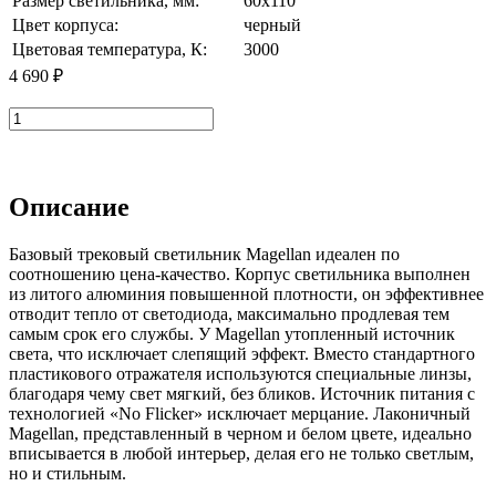
Размер cветильника, мм:
60x110
Цвет корпуса:
черный
Цветовая температура, К:
3000
4 690 ₽
В корзину
Описание
Базовый трековый светильник Magellan идеален по
соотношению цена-качество. Корпус светильника выполнен
из литого алюминия повышенной плотности, он эффективнее
отводит тепло от светодиода, максимально продлевая тем
самым срок его службы. У Magellan утопленный источник
света, что исключает слепящий эффект. Вместо стандартного
пластикового отражателя используются специальные линзы,
благодаря чему свет мягкий, без бликов. Источник питания с
технологией «No Flicker» исключает мерцание. Лаконичный
Magellan, представленный в черном и белом цвете, идеально
вписывается в любой интерьер, делая его не только светлым,
но и стильным.