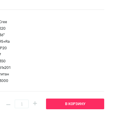
Cree
220
36°
95+Ra
IP20
7
350
61x201
титан
3000
В КОРЗИНУ