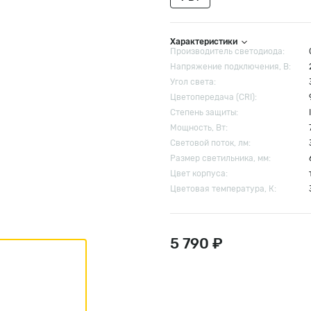
Характеристики
Производитель светодиода:
Напряжение подключения, В:
Угол света:
Цветопередача (CRI):
Степень защиты:
Мощность, Вт:
Световой поток, лм:
Размер cветильника, мм:
Цвет корпуса:
Цветовая температура, К:
5 790 ₽