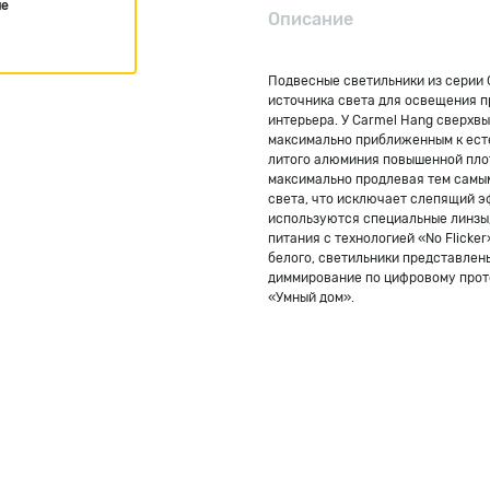
ие
Описание
Подвесные светильники из серии 
источника света для освещения п
интерьера. У Carmel Hang сверхвы
максимально приближенным к ест
литого алюминия повышенной плот
максимально продлевая тем самым
света, что исключает слепящий э
используются специальные линзы, 
питания с технологией «No Flicke
белого, светильники представлен
диммирование по цифровому прото
«Умный дом».