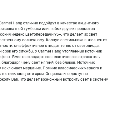
Carmel Hang отлично подойдут в качестве акцентного
рикроватной тумбочки или любых других предметов
сокий индекс цветопередачи 95+, что делает их свет
ественному солнечному. Корпус светильника выполнен из
ности, он эффективнее отводит тепло от светодиода,
 срок его службы. У Carmel Hang утопленный источник
ффект. Вместо стандартного пластикового отражателя
благодаря чему свет мягкий, без бликов. Источник
r» исключает мерцание. Помимо классических черного и
ы в стильном цвете хром. Опционально доступно
колу Dali, что делает возможным встроить свет в систему