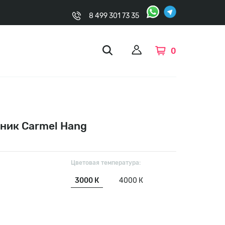
8 499 301 73 35
0
ник Carmel Hang
Цветовая температура:
3000 К
4000 К