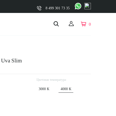
8 499 301 73 35
0
 Uva Slim
Цветовая температура:
3000 К
4000 К