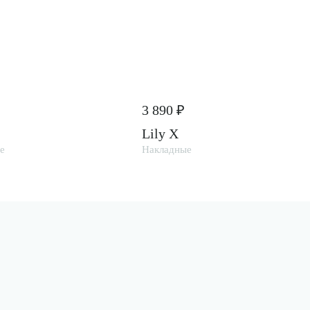
3 890 ₽
Lily X
е
Накладные