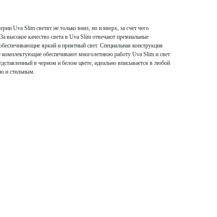
ии Uva Slim светят не только вниз, но и вверх, за счет чего
 За высокое качество света в Uva Slim отвечают премиальные
обеспечивающие яркий и приятный свет. Специальная конструкция
е комплектующие обеспечивают многолетнюю работу Uva Slim и свет
едставленный в черном и белом цвете, идеально вписывается в любой
но и стильным.