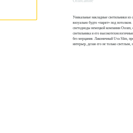
Описание
Уникальные накладные светильники из сер
визуально будто «парят» под потолком.
светодиоды немецкой компании Osram, 
светильника и его высокотехнологичны
без мерцания. Лаконичный Uva Slim, пр
интерьер, делая его не только светлым, 