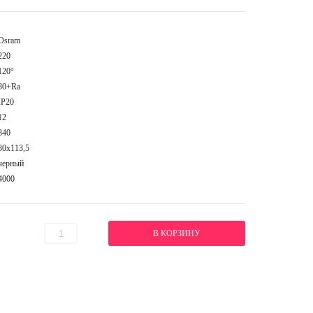
Osram
220
120°
80+Ra
IP20
12
840
80x113,5
черный
4000
В КОРЗИНУ