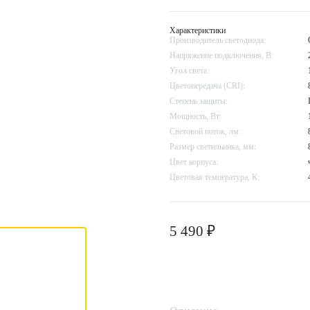
Характеристики
Производитель светодиода:
Напряжение подключения, В:
Угол света:
Цветопередача (CRI):
Степень защиты:
Мощность, Вт:
Световой поток, лм:
Размер cветильника, мм:
Цвет корпуса:
Цветовая температура, К:
5 490 ₽