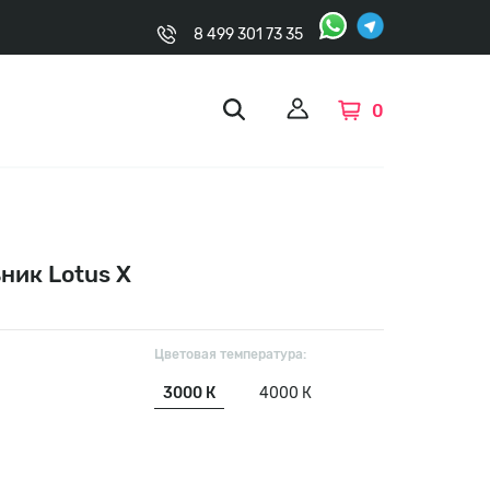
8 499 301 73 35
0
ник Lotus X
Цветовая температура:
3000 К
4000 К