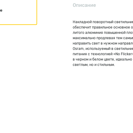
Описание
ие
Накладной поворотный светильник
обеспечит правильное основное о
литого алюминия повышенной плот
максимально продлевая тем самым
направить свет в нужном направл
Osram, используемый в светильник
питания с технологией «No Flicke
в черном и белом цвете, идеально
светлым, но и стильным.