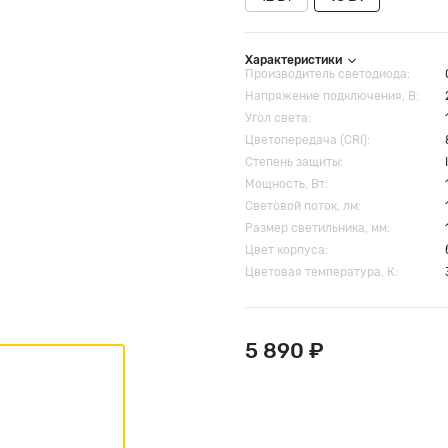
Характеристики
Производитель светодиода:
Напряжение подключения, В:
Угол света:
Цветопередача (CRI):
Степень защиты:
Мощность, Вт:
Световой поток, лм:
Размер cветильника, мм:
Цвет корпуса:
Цветовая температура, К:
5 890 ₽