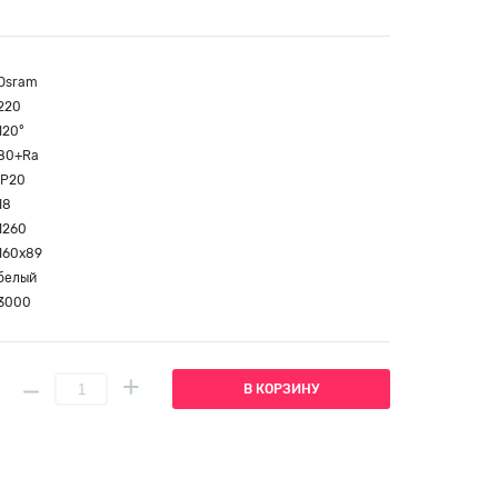
Osram
220
120°
80+Ra
IP20
18
1260
160x89
белый
3000
В КОРЗИНУ