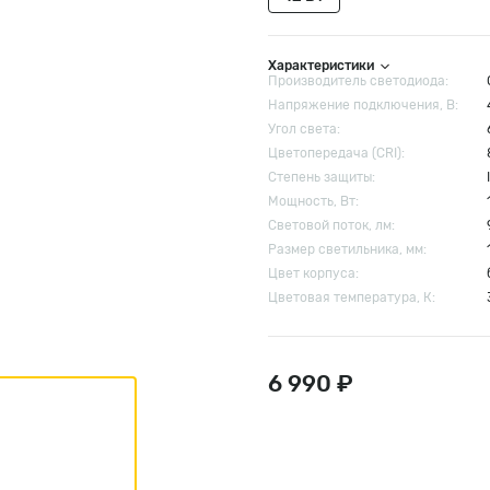
Характеристики
Производитель светодиода:
Напряжение подключения, В:
Угол света:
Цветопередача (CRI):
Степень защиты:
Мощность, Вт:
Световой поток, лм:
Размер cветильника, мм:
Цвет корпуса:
Цветовая температура, К:
6 990 ₽