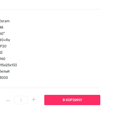
Osram
48
60°
80+Ra
IP20
12
960
115x25x133
белый
3000
В КОРЗИНУ