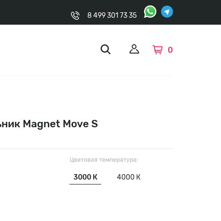
8 499 301 73 35
0
ник Magnet Move S
Цветовая температура:
3000 К
4000 К