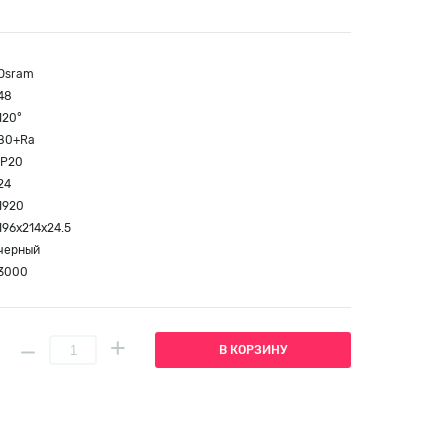
Osram
48
120°
80+Ra
IP20
24
1920
196x214x24.5
черный
3000
В КОРЗИНУ