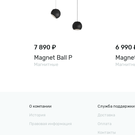
7 890 ₽
6 990 
Magnet Ball P
Magne
Магнитные
Магнитн
О компании
Служба поддержки
История
Доставка
Правовая информация
Оплата
Контакты