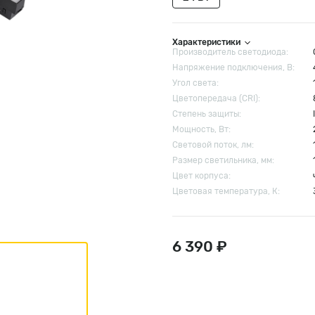
Характеристики
Производитель светодиода:
Напряжение подключения, В:
Угол света:
Цветопередача (CRI):
Степень защиты:
Мощность, Вт:
Световой поток, лм:
Размер cветильника, мм:
Цвет корпуса:
Цветовая температура, К:
6 390 ₽