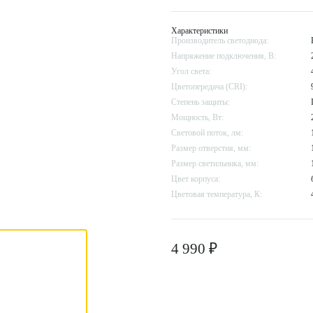
Характеристики
Производитель светодиода:
Напряжение подключения, В:
Угол света:
Цветопередача (CRI):
Степень защиты:
Мощность, Вт:
Световой поток, лм:
Размер отверстия, мм:
Размер cветильника, мм:
Цвет корпуса:
Цветовая температура, К:
4 990 ₽