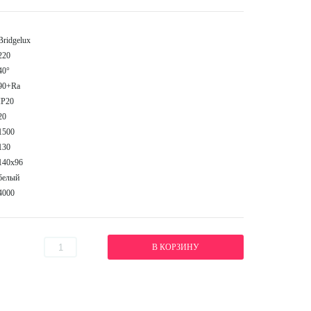
Bridgelux
220
40°
90+Ra
IP20
20
1500
130
140x96
белый
4000
В КОРЗИНУ