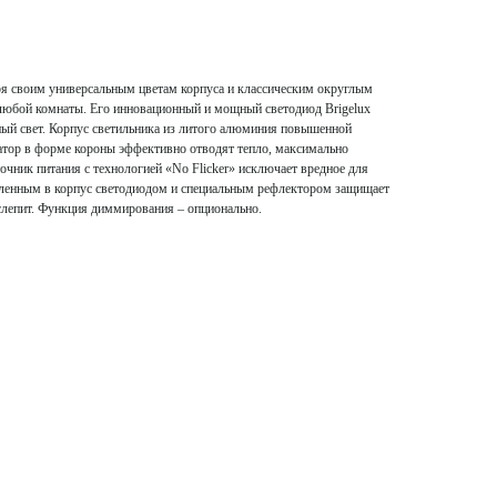
я своим универсальным цветам корпуса и классическим округлым
любой комнаты. Его инновационный и мощный светодиод Brigelux
ный свет. Корпус светильника из литого алюминия повышенной
иатор в форме короны эффективно отводят тепло, максимально
очник питания с технологией «No Flicker» исключает вредное для
пленным в корпус светодиодом и специальным рефлектором защищает
е слепит. Функция диммирования – опционально.