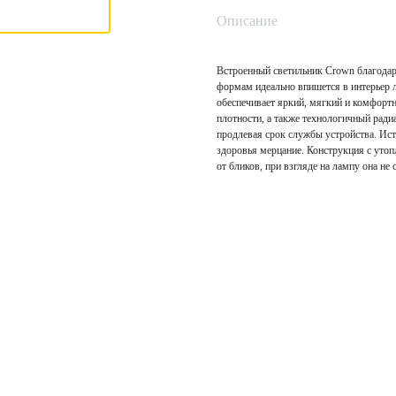
Описание
Встроенный светильник Crown благодар
формам идеально впишется в интерьер 
обеспечивает яркий, мягкий и комфорт
плотности, а также технологичный рад
продлевая срок службы устройства. Ист
здоровья мерцание. Конструкция с уто
от бликов, при взгляде на лампу она н