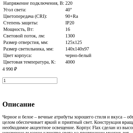
Напряжение подключения, В:
220
Угол света:
40°
Цветопередача (CRI):
90+Ra
Степень защиты:
IP20
Мощность, Вт:
16
Световой поток, лм:
1300
Размер отверстия, мм:
125x125
Размер cветильника, мм:
140x140x97
Цвет корпуса:
черно-белый
Цветовая температура, К:
4000
4 990 ₽
В корзину
Описание
Черное и белое – вечные атрибуты хорошего стиля и вкуса – о
целом обеспечивает яркий и приятный свет. Конструкция вращае
необходимое акцентное освещение. Корпус Flax сделан из высо
неизменно высокое качество света на протяжении многих лет.