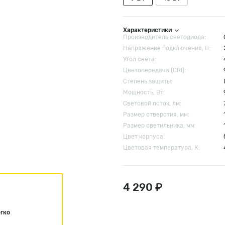
Характеристики
Производитель светодиода:
Напряжение подключения, В:
Угол света:
Цветопередача (CRI):
Степень защиты:
Мощность, Вт:
Световой поток, лм:
Размер отверстия, мм:
Размер cветильника, мм:
Цвет корпуса:
Цветовая температура, К:
4 290 ₽
егко