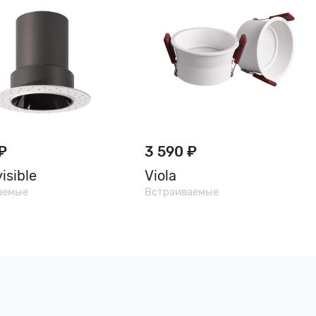
₽
3 590 ₽
isible
Viola
аемые
Встраиваемые