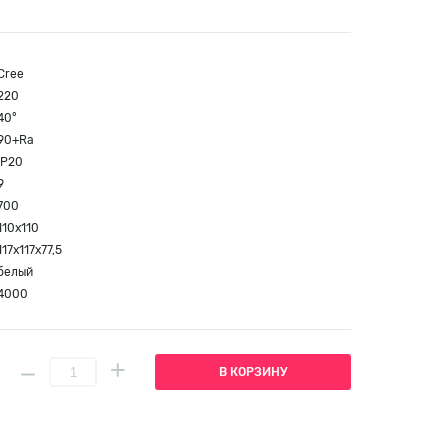
Cree
220
40°
90+Ra
IP20
9
700
110x110
117x117x77,5
белый
4000
В КОРЗИНУ