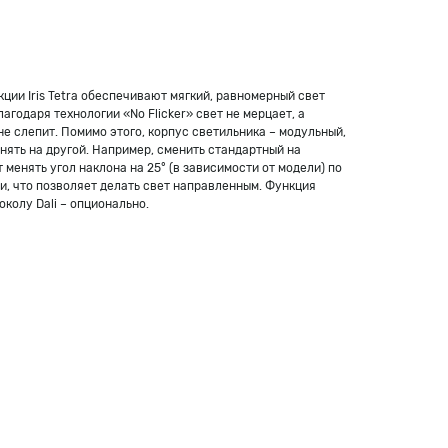
ции Iris Tetra обеспечивают мягкий, равномерный свет
агодаря технологии «No Flicker» свет не мерцает, а
е слепит. Помимо этого, корпус светильника – модульный,
нять на другой. Например, сменить стандартный на
менять угол наклона на 25° (в зависимости от модели) по
ли, что позволяет делать свет направленным. Функция
колу Dali – опционально.