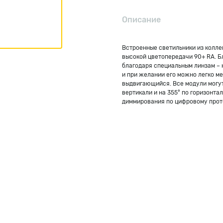
Описание
Встроенные светильники из коллек
высокой цветопередачи 90+ RA. Бл
благодаря специальным линзам – н
и при желании его можно легко ме
выдвигающийся. Все модули могут 
вертикали и на 355° по горизонта
диммирования по цифровому прото