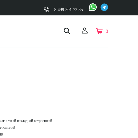
8 499 301 73 35
0
магнитный накладной встроенный
алюминий
48