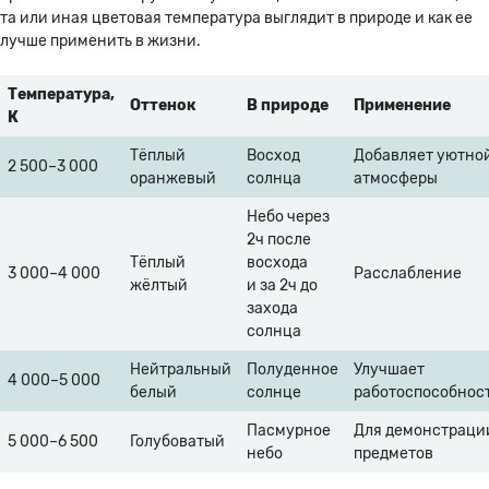
та или иная цветовая температура выглядит в природе и как ее
лучше применить в жизни.
Температура,
Оттенок
В природе
Применение
К
Тёплый
Восход
Добавляет уютно
2 500–3 000
оранжевый
солнца
атмосферы
Небо через
2ч после
Тёплый
восхода
3 000–4 000
Расслабление
жёлтый
и за 2ч до
захода
солнца
Нейтральный
Полуденное
Улучшает
4 000–5 000
белый
солнце
работоспособнос
Пасмурное
Для демонстраци
5 000–6 500
Голубоватый
небо
предметов